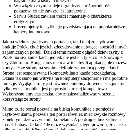
nagranie dla własnych korzyści.
W związku z tym istnieje ograniczona różnorodność
pokazów, co nie zawsze jest atrakcyjne.
Serwis Nudez zawiera treści i materiały o charakterze
erotycznym.
Prezentujemy klasyfikację przedstawiającą najpopularniejsze
kamery internetowe.
Jak na wielu zagranicznych portalach, tak i tutaj zdecydowanie
brakuje Polek, choć jest ich zdecydowanie najwięcej spośród innych
zagranicznych portali. Dzięki temu możesz oglądać dziewczyny z
Polski na sex kamerkach, jednak nie jest ich tyle, co na Showupie
czy Zbiorniku. Bongacams nie ma w tej chwili aplikacji, ale możesz
korzystać ze strony na swoim telefonie za pomocą przeglądarki.
Strona jest responsywna i kompatybilna z każdą przeglądarką.
Działa tak samo jak witryna na komputery stacjonarne i ma podobne
funkcje. Wygląd strony jest również podobny do wersji stacjonarnej,
tylko wersja mobilna jest po prostu bardziej kompaktowa.
Wykorzystujemy ciasteczka, aby zmaksymalizować wrażenia
korzystając ze strony.
Mimo to, że portal pozwala na bliską komunikację pomiędzy
użytkownikami, pozwala ten portal również mieć zwykłe rozmowy
z pięknymi dziewczynami i kobietami. A po drugie, bez żadnych
masek i obaw, że ktoś Cię może wyśmiać z tego powodu, że chcesz
tylko rozrywki. Wiesz również, jakie musisz spełnić wymagania,