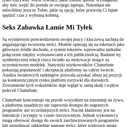
aby móc wejść do portalu ze swojego laptopa. Natomiast nie
mówiliśmy jeszcze Tobie, jakie są opcję, które pozwolą Ci fajnie
spędzić czas z wybraną kobietą.
Seks Zabawka Łamie Mi Tyłek
Są wymiernym potwierdzeniem swojej pracy i kluczową zachętą do
angażującego tworzenia treści. Modele opierają się na tokenach jako
głównym źródle dochodu, a system tokenów wprowadza unikalne
połączenie między wykonawcami a ich publicznością. Badanie tej
symbiotycznej relacji rzuca światło na motywacje stojące za
uczestnictwem modelek. Statystyki użytkowników Chaturbate
pokazują popularność i akceptację platformy na całym świecie.
Analiza światowych rankingów pozwala uzyskać obraz jej pozycji
na konkurencyjnym rynku platform rozrywki dla dorosłych.
Zrozumienie tych wskaźników daje wgląd w samą skalę i wpływ
poleceń Chaturbate.
Chaturbate koncentruje się przede wszystkim na transmisji na żywo,
a platforma zasadniczo nie zapewnia dostępu do nagranych
programów ani wcześniejszych treści. Nacisk kładziony jest na
interakcje i występy w czasie rzeczywistym. Jednak wykonawcy
mogą oferować dostęp do swoich zarchiwizowanych programów
lub sprzedawać oddzielnie nagrane treści, które widzowie mogą