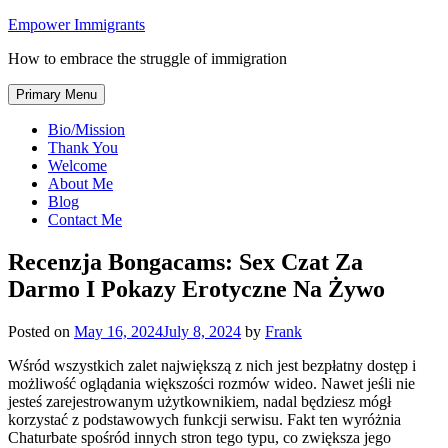
Skip
Empower Immigrants
to
How to embrace the struggle of immigration
content
Primary Menu
Bio/Mission
Thank You
Welcome
About Me
Blog
Contact Me
Recenzja Bongacams: Sex Czat Za
Darmo I Pokazy Erotyczne Na Żywo
Posted on
May 16, 2024
July 8, 2024
by
Frank
Wśród wszystkich zalet największą z nich jest bezpłatny dostęp i
możliwość oglądania większości rozmów wideo. Nawet jeśli nie
jesteś zarejestrowanym użytkownikiem, nadal będziesz mógł
korzystać z podstawowych funkcji serwisu. Fakt ten wyróżnia
Chaturbate spośród innych stron tego typu, co zwiększa jego