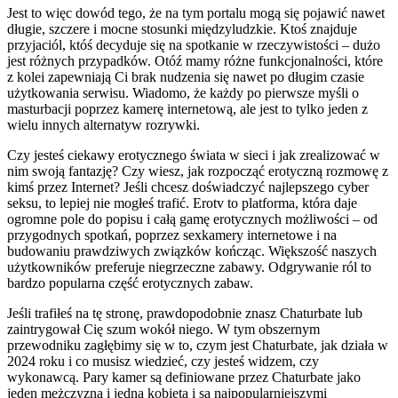
Jest to więc dowód tego, że na tym portalu mogą się pojawić nawet
długie, szczere i mocne stosunki międzyludzkie. Ktoś znajduje
przyjaciól, któś decyduje się na spotkanie w rzeczywistości – dużo
jest różnych przypadków. Otóź mamy różne funkcjonalności, które
z kolei zapewniają Ci brak nudzenia się nawet po długim czasie
użytkowania serwisu. Wiadomo, że każdy po pierwsze myśli o
masturbacji poprzez kamerę internetową, ale jest to tylko jeden z
wielu innych alternatyw rozrywki.
Czy jesteś ciekawy erotycznego świata w sieci i jak zrealizować w
nim swoją fantazję? Czy wiesz, jak rozpocząć erotyczną rozmowę z
kimś przez Internet? Jeśli chcesz doświadczyć najlepszego cyber
seksu, to lepiej nie mogłeś trafić. Erotv to platforma, która daje
ogromne pole do popisu i całą gamę erotycznych możliwości – od
przygodnych spotkań, poprzez sexkamery internetowe i na
budowaniu prawdziwych związków kończąc. Większość naszych
użytkowników preferuje niegrzeczne zabawy. Odgrywanie ról to
bardzo popularna część erotycznych zabaw.
Jeśli trafiłeś na tę stronę, prawdopodobnie znasz Chaturbate lub
zaintrygował Cię szum wokół niego. W tym obszernym
przewodniku zagłębimy się w to, czym jest Chaturbate, jak działa w
2024 roku i co musisz wiedzieć, czy jesteś widzem, czy
wykonawcą. Pary kamer są definiowane przez Chaturbate jako
jeden mężczyzna i jedna kobieta i są najpopularniejszymi