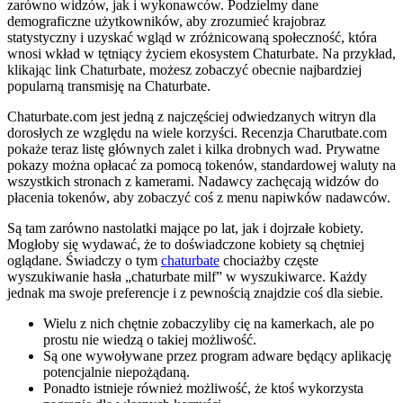
zarówno widzów, jak i wykonawców. Podzielmy dane
demograficzne użytkowników, aby zrozumieć krajobraz
statystyczny i uzyskać wgląd w zróżnicowaną społeczność, która
wnosi wkład w tętniący życiem ekosystem Chaturbate. Na przykład,
klikając link Chaturbate, możesz zobaczyć obecnie najbardziej
popularną transmisję na Chaturbate.
Chaturbate.com jest jedną z najczęściej odwiedzanych witryn dla
dorosłych ze względu na wiele korzyści. Recenzja Charutbate.com
pokaże teraz listę głównych zalet i kilka drobnych wad. Prywatne
pokazy można opłacać za pomocą tokenów, standardowej waluty na
wszystkich stronach z kamerami. Nadawcy zachęcają widzów do
płacenia tokenów, aby zobaczyć coś z menu napiwków nadawców.
Są tam zarówno nastolatki mające po lat, jak i dojrzałe kobiety.
Mogłoby się wydawać, że to doświadczone kobiety są chętniej
oglądane. Świadczy o tym
chaturbate
chociażby częste
wyszukiwanie hasła „chaturbate milf” w wyszukiwarce. Każdy
jednak ma swoje preferencje i z pewnością znajdzie coś dla siebie.
Wielu z nich chętnie zobaczyliby cię na kamerkach, ale po
prostu nie wiedzą o takiej możliwość.
Są one wywoływane przez program adware będący aplikację
potencjalnie niepożądaną.
Ponadto istnieje również możliwość, że ktoś wykorzysta