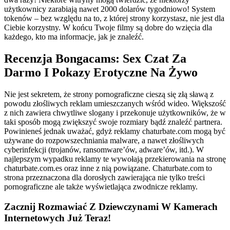
użytkownicy zarabiają nawet 2000 dolarów tygodniowo! System
tokenów – bez względu na to, z której strony korzystasz, nie jest dla
Ciebie korzystny. W końcu Twoje filmy są dobre do wzięcia dla
każdego, kto ma informacje, jak je znaleźć.
Recenzja Bongacams: Sex Czat Za
Darmo I Pokazy Erotyczne Na Żywo
Nie jest sekretem, że strony pornograficzne cieszą się złą sławą z
powodu złośliwych reklam umieszczanych wśród wideo. Większość
z nich zawiera chwytliwe slogany i przekonuje użytkowników, że w
taki sposób mogą zwiększyć swoje rozmiary bądź znaleźć partnera.
Powinieneś jednak uważać, gdyż reklamy chaturbate.com mogą być
używane do rozpowszechniania malware, a nawet złośliwych
cyberinfekcji (trojanów, ransomware’ów, adware’ów, itd.). W
najlepszym wypadku reklamy te wywołają przekierowania na stronę
chaturbate.com.es oraz inne z nią powiązane. Chaturbate.com to
strona przeznaczona dla dorosłych zawierająca nie tylko treści
pornograficzne ale także wyświetlająca zwodnicze reklamy.
Zacznij Rozmawiać Z Dziewczynami W Kamerach
Internetowych Już Teraz!