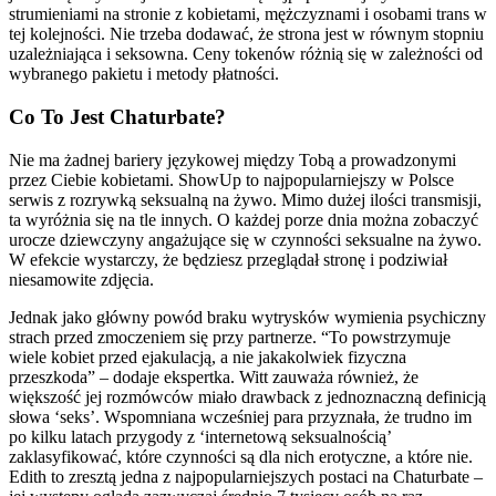
strumieniami na stronie z kobietami, mężczyznami i osobami trans w
tej kolejności. Nie trzeba dodawać, że strona jest w równym stopniu
uzależniająca i seksowna. Ceny tokenów różnią się w zależności od
wybranego pakietu i metody płatności.
Co To Jest Chaturbate?
Nie ma żadnej bariery językowej między Tobą a prowadzonymi
przez Ciebie kobietami. ShowUp to najpopularniejszy w Polsce
serwis z rozrywką seksualną na żywo. Mimo dużej ilości transmisji,
ta wyróżnia się na tle innych. O każdej porze dnia można zobaczyć
urocze dziewczyny angażujące się w czynności seksualne na żywo.
W efekcie wystarczy, że będziesz przeglądał stronę i podziwiał
niesamowite zdjęcia.
Jednak jako główny powód braku wytrysków wymienia psychiczny
strach przed zmoczeniem się przy partnerze. “To powstrzymuje
wiele kobiet przed ejakulacją, a nie jakakolwiek fizyczna
przeszkoda” – dodaje ekspertka. Witt zauważa również, że
większość jej rozmówców miało drawback z jednoznaczną definicją
słowa ‘seks’. Wspomniana wcześniej para przyznała, że trudno im
po kilku latach przygody z ‘internetową seksualnością’
zaklasyfikować, które czynności są dla nich erotyczne, a które nie.
Edith to zresztą jedna z najpopularniejszych postaci na Chaturbate –