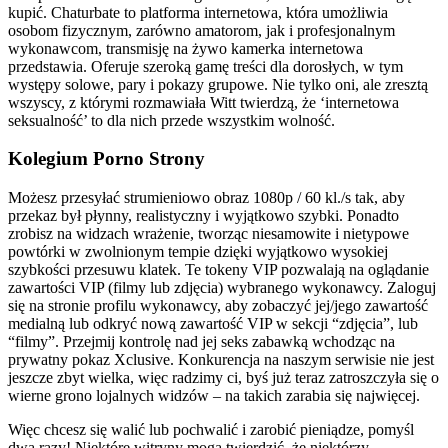
kupić. Chaturbate to platforma internetowa, która umożliwia
osobom fizycznym, zarówno amatorom, jak i profesjonalnym
wykonawcom, transmisję na żywo kamerka internetowa
przedstawia. Oferuje szeroką gamę treści dla dorosłych, w tym
występy solowe, pary i pokazy grupowe. Nie tylko oni, ale zresztą
wszyscy, z którymi rozmawiała Witt twierdzą, że ‘internetowa
seksualność’ to dla nich przede wszystkim wolność.
Kolegium Porno Strony
Możesz przesyłać strumieniowo obraz 1080p / 60 kl./s tak, aby
przekaz był płynny, realistyczny i wyjątkowo szybki. Ponadto
zrobisz na widzach wrażenie, tworząc niesamowite i nietypowe
powtórki w zwolnionym tempie dzięki wyjątkowo wysokiej
szybkości przesuwu klatek. Te tokeny VIP pozwalają na oglądanie
zawartości VIP (filmy lub zdjęcia) wybranego wykonawcy. Zaloguj
się na stronie profilu wykonawcy, aby zobaczyć jej/jego zawartość
medialną lub odkryć nową zawartość VIP w sekcji “zdjęcia”, lub
“filmy”. Przejmij kontrolę nad jej seks zabawką wchodząc na
prywatny pokaz Xclusive. Konkurencja na naszym serwisie nie jest
jeszcze zbyt wielka, więc radzimy ci, byś już teraz zatroszczyła się o
wierne grono lojalnych widzów – na takich zarabia się najwięcej.
Więc chcesz się walić lub pochwalić i zarobić pieniądze, pomyśl
dwa razy! Niektóre witryny mogą twierdzić, że niektórzy