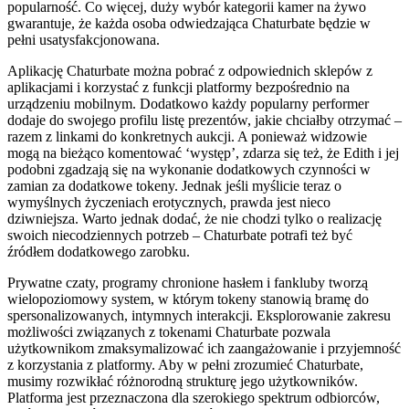
popularność. Co więcej, duży wybór kategorii kamer na żywo
gwarantuje, że każda osoba odwiedzająca Chaturbate będzie w
pełni usatysfakcjonowana.
Aplikację Chaturbate można pobrać z odpowiednich sklepów z
aplikacjami i korzystać z funkcji platformy bezpośrednio na
urządzeniu mobilnym. Dodatkowo każdy popularny performer
dodaje do swojego profilu listę prezentów, jakie chciałby otrzymać –
razem z linkami do konkretnych aukcji. A ponieważ widzowie
mogą na bieżąco komentować ‘występ’, zdarza się też, że Edith i jej
podobni zgadzają się na wykonanie dodatkowych czynności w
zamian za dodatkowe tokeny. Jednak jeśli myślicie teraz o
wymyślnych życzeniach erotycznych, prawda jest nieco
dziwniejsza. Warto jednak dodać, że nie chodzi tylko o realizację
swoich niecodziennych potrzeb – Chaturbate potrafi też być
źródłem dodatkowego zarobku.
Prywatne czaty, programy chronione hasłem i fankluby tworzą
wielopoziomowy system, w którym tokeny stanowią bramę do
spersonalizowanych, intymnych interakcji. Eksplorowanie zakresu
możliwości związanych z tokenami Chaturbate pozwala
użytkownikom zmaksymalizować ich zaangażowanie i przyjemność
z korzystania z platformy. Aby w pełni zrozumieć Chaturbate,
musimy rozwikłać różnorodną strukturę jego użytkowników.
Platforma jest przeznaczona dla szerokiego spektrum odbiorców,